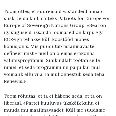
Toom ütles, et suuremaid vastandeid annab
siiski leida küll, näiteks Patriots for Europe või
Europe of Sovereign Nations Group. «Seal on
igasuguseid, issanda loomaaed on kirju. Aga
ECR-iga tehakse küll koostööd mõnes
komisjonis. Mis puudutab maailmavaate
defineerimist - meil on olemas erakonna
valimisprogramm. Sihikindlalt töötan selle
nimel, et seda programmi nii palju kui mul
võimalik ellu viia. Ja mul õnnestub seda teha
Renewis.»
Toom rõhutas, et ta ei häbene seda, et ta on
liberaal. «Partei kuuluvus ükskõik kuhu ei
muuda mu maailmavaadet. Küll me suudame