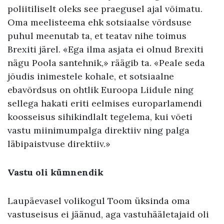
poliitiliselt oleks see praegusel ajal võimatu.
Oma meelisteema ehk sotsiaalse võrdsuse
puhul meenutab ta, et teatav nihe toimus
Brexiti järel. «Ega ilma asjata ei olnud Brexiti
nägu Poola santehnik,» räägib ta. «Peale seda
jõudis inimestele kohale, et sotsiaalne
ebavõrdsus on ohtlik Euroopa Liidule ning
sellega hakati eriti eelmises europarlamendi
koosseisus sihikindlalt tegelema, kui võeti
vastu miinimumpalga direktiiv ning palga
läbipaistvuse direktiiv.»
Vastu oli kümnendik
Laupäevasel volikogul Toom üksinda oma
vastuseisus ei jäänud, aga vastuhääletajaid oli