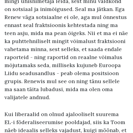
mingi ühisnimetaja leida, sest minu valdkond
on sotsiaal ja inimõigused. Seal ma jätkan. Ega
Renew väga sotsiaalne ei ole, aga mul õnnestus
ennast seal fraktsioonis kehtestada ning ma
teen asju, mida ma pean õigeks. Nii et ma ei näe
ka puhttehniliselt mingit võimalust fraktsiooni
vahetama minna, sest selleks, et saada endale
raporteid - ning raportid on reaalne võimalus
mõjutamaks seda, milliseks kujuneb Euroopa
Liidu seadusandlus - peab olema positsioon
grupis. Renewis mul see on ning tänu sellele
ma saan täita lubadusi, mida ma olen oma
valijatele andnud.
Kui liberaalid on olnud ajalooliselt suurema
EL-i föderaliseerumise pooldajad, siis ka Toom
näeb ideaalis selleks vajadust, kuigi möönab, et