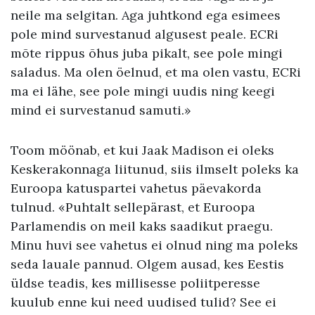
neile ma selgitan. Aga juhtkond ega esimees
pole mind survestanud algusest peale. ECRi
mõte rippus õhus juba pikalt, see pole mingi
saladus. Ma olen öelnud, et ma olen vastu, ECRi
ma ei lähe, see pole mingi uudis ning keegi
mind ei survestanud samuti.»
Toom möönab, et kui Jaak Madison ei oleks
Keskerakonnaga liitunud, siis ilmselt poleks ka
Euroopa katuspartei vahetus päevakorda
tulnud. «Puhtalt sellepärast, et Euroopa
Parlamendis on meil kaks saadikut praegu.
Minu huvi see vahetus ei olnud ning ma poleks
seda lauale pannud. Olgem ausad, kes Eestis
üldse teadis, kes millisesse poliitperesse
kuulub enne kui need uudised tulid? See ei