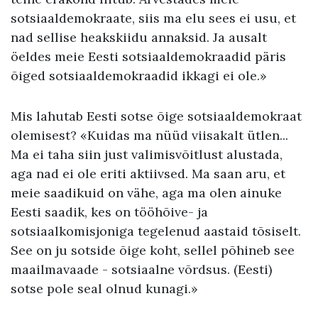
sotsiaaldemokraate, siis ma elu sees ei usu, et
nad sellise heakskiidu annaksid. Ja ausalt
öeldes meie Eesti sotsiaaldemokraadid päris
õiged sotsiaaldemokraadid ikkagi ei ole.»
Mis lahutab Eesti sotse õige sotsiaaldemokraat
olemisest? «Kuidas ma nüüd viisakalt ütlen...
Ma ei taha siin just valimisvõitlust alustada,
aga nad ei ole eriti aktiivsed. Ma saan aru, et
meie saadikuid on vähe, aga ma olen ainuke
Eesti saadik, kes on tööhõive- ja
sotsiaalkomisjoniga tegelenud aastaid tõsiselt.
See on ju sotside õige koht, sellel põhineb see
maailmavaade - sotsiaalne võrdsus. (Eesti)
sotse pole seal olnud kunagi.»