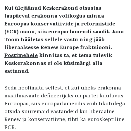
Kui ülejäänud Keskerakond otsustas
laupäeval erakonna volikogus minna
Euroopas konservatiivide ja reformistide
(ECR) manu, siis europarlamendi saadik Jana
Toom hääletas sellele vastu ning jääb
liberaalsesse Renew Europe fraktsiooni.
Postimehele
kinnitas ta, et tema tulevik
Keskerakonnas ei ole küsimärgi alla
sattunud.
Seda hoolimata sellest, et kui üheks erakonna
maailmavaate defineerijaks on partei kuuluvus
Euroopas, siis europarlamendis võib tikutulega
otsida suuremaid vastandeid kui liberaalne
Renew ja konservatiivne, tihti ka euroskeptiline
ECR.