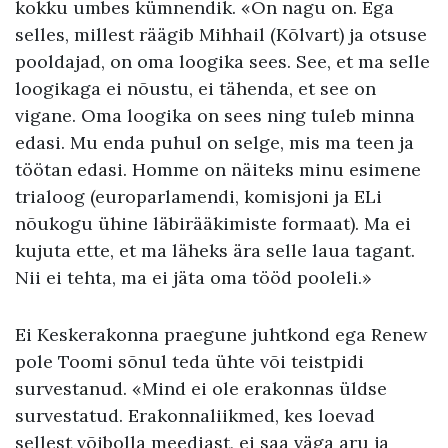
kokku umbes kümnendik. «On nagu on. Ega
selles, millest räägib Mihhail (Kõlvart) ja otsuse
pooldajad, on oma loogika sees. See, et ma selle
loogikaga ei nõustu, ei tähenda, et see on
vigane. Oma loogika on sees ning tuleb minna
edasi. Mu enda puhul on selge, mis ma teen ja
töötan edasi. Homme on näiteks minu esimene
trialoog (europarlamendi, komisjoni ja ELi
nõukogu ühine läbirääkimiste formaat). Ma ei
kujuta ette, et ma läheks ära selle laua tagant.
Nii ei tehta, ma ei jäta oma tööd pooleli.»
Ei Keskerakonna praegune juhtkond ega Renew
pole Toomi sõnul teda ühte või teistpidi
survestanud. «Mind ei ole erakonnas üldse
survestatud. Erakonnaliikmed, kes loevad
sellest võibolla meediast, ei saa väga aru ja