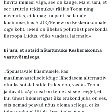
huvita inimesi väga, see on kauge. Ma ei usu, et
see arutelu tekkinuks,» rääkis Toom ning
meenutas, et kunagi ta pani ise lauale
küsimuse, kas ALDE/Renew on Keskerakonnale
õige koht. «Meil on üheksa poliitilist perekonda
Euroopa Liidus, võiks vaadata laiemalt.»
Ei usu, et sotsid nõustunuks Keskerakonna
vastuvõtmisega
Täpsustavale küsimusele, kas
maailmavaateliselt kõige lähedasem alternatiiv
olnuks sotsialistide fraktsioon, vastas Toom
jaatavalt. «Aga seal on teine asi see reegel, et
kui ühest liikmeriigist üks erakond juba on ees,
siis nemad peavad nõus olema sellega, et ka
teine erakond liitub. Arvestades meie