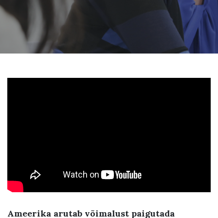
Ameerika arutab võimalust paigutada