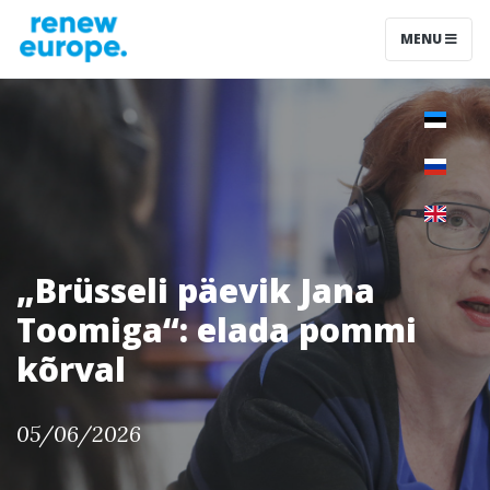
MENU
„Brüsseli päevik Jana
Toomiga“: elada pommi
kõrval
05/06/2026