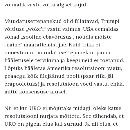
võimalik vastu võtta algsel kujul.
Muudatusettepanekud olid üllatavad, Trumpi
võitluse „woke'i“ vastu vaimus. USA eemaldas
sõnad „sooline ebavõrdsus“, nõudis mõiste
„naine“ määratlemist jne. Kuid trikk ei
õnnestunud: muudatusettepanekud pandi
hääletusele tervikuna ja keegi neid ei toetanud.
Lõpuks hääletas Ameerika resolutsiooni vastu,
peaaegu kõik ülejäänud poolt (paar riiki jäi
erapooletuks) ja resolutsioon võeti vastu, ehkki
mitte konsensuse alusel.
Nii et kui ÜRO ei mõjutaks midagi, oleks katse
resolutsiooni nurjata mõttetu. See tähendab, et
ÜRO on pigem elus kui surnud. Ja nii elus, et