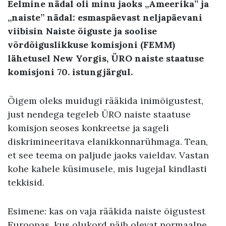
Eelmine nädal oli minu jaoks „Ameerika” ja
„naiste” nädal: esmaspäevast neljapäevani
viibisin Naiste õiguste ja soolise
võrdõiguslikkuse komisjoni (FEMM)
lähetusel New Yorgis, ÜRO naiste staatuse
komisjoni 70. istungjärgul.
Õigem oleks muidugi rääkida inimõigustest,
just nendega tegeleb ÜRO naiste staatuse
komisjon seoses konkreetse ja sageli
diskrimineeritava elanikkonnarühmaga. Tean,
et see teema on paljude jaoks vaieldav. Vastan
kohe kahele küsimusele, mis lugejal kindlasti
tekkisid.
Esimene: kas on vaja rääkida naiste õigustest
Euroopas, kus olukord näib olevat normaalne,