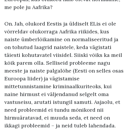
me pole ju Aafrika?
On. Jah, olukord Eestis ja üldiselt ELis ei ole
võrreldav olukorraga Aafrika riikides, kus
naiste ümberlõikamine on normaliseeritud ja
on tohutud laagrid naistele, keda vägistati
täiesti kohutavatel viisidel. Siiski võiks ka meil
kõik parem olla. Selliseid probleeme nagu
meeste ja naiste palgalõhe (Eesti on selles osas
Euroopa liider) ja vägistamise
mittetunnistamine kriminaalkuriteoks, kui
naine hirmust ei väljendanud selgelt oma
vastuseisu, arutati istungil samuti. Asjaolu, et
need probleemid ei tundu mõnikord nii
hirmuäratavad, ei muuda seda, et need on
ikkagi probleemid – ja neid tuleb lahendada.