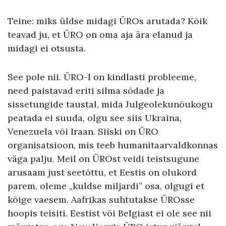
Teine: miks üldse midagi ÜROs arutada? Kõik
teavad ju, et ÜRO on oma aja ära elanud ja
midagi ei otsusta.
See pole nii. ÜRO-l on kindlasti probleeme,
need paistavad eriti silma sõdade ja
sissetungide taustal, mida Julgeolekunõukogu
peatada ei suuda, olgu see siis Ukraina,
Venezuela või Iraan. Siiski on ÜRO
organisatsioon, mis teeb humanitaarvaldkonnas
väga palju. Meil on ÜROst veidi teistsugune
arusaam just seetõttu, et Eestis on olukord
parem, oleme „kuldse miljardi” osa, olgugi et
kõige vaesem. Aafrikas suhtutakse ÜROsse
hoopis teisiti. Eestist või Belgiast ei ole see nii