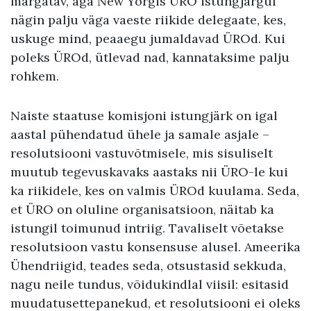
märgatav, aga New Yorgis ÜRO istungjärgul
nägin palju väga vaeste riikide delegaate, kes,
uskuge mind, peaaegu jumaldavad ÜROd. Kui
poleks ÜROd, ütlevad nad, kannataksime palju
rohkem.
Naiste staatuse komisjoni istungjärk on igal
aastal pühendatud ühele ja samale asjale –
resolutsiooni vastuvõtmisele, mis sisuliselt
muutub tegevuskavaks aastaks nii ÜRO-le kui
ka riikidele, kes on valmis ÜROd kuulama. Seda,
et ÜRO on oluline organisatsioon, näitab ka
istungil toimunud intriig. Tavaliselt võetakse
resolutsioon vastu konsensuse alusel. Ameerika
Ühendriigid, teades seda, otsustasid sekkuda,
nagu neile tundus, võidukindlal viisil: esitasid
muudatusettepanekud, et resolutsiooni ei oleks