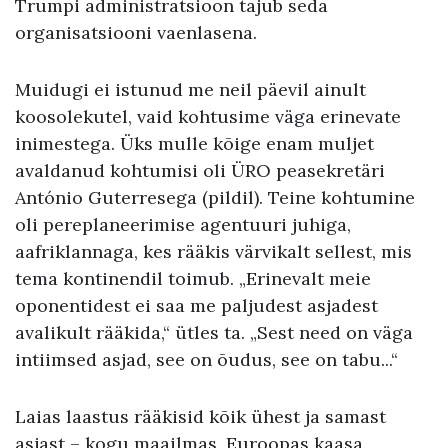
Trumpi administratsioon tajub seda
organisatsiooni vaenlasena.
Muidugi ei istunud me neil päevil ainult
koosolekutel, vaid kohtusime väga erinevate
inimestega. Üks mulle kõige enam muljet
avaldanud kohtumisi oli ÜRO peasekretäri
António Guterresega (pildil). Teine kohtumine
oli pereplaneerimise agentuuri juhiga,
aafriklannaga, kes rääkis värvikalt sellest, mis
tema kontinendil toimub. „Erinevalt meie
oponentidest ei saa me paljudest asjadest
avalikult rääkida,“ ütles ta. „Sest need on väga
intiimsed asjad, see on õudus, see on tabu...“
Laias laastus rääkisid kõik ühest ja samast
asjast – kogu maailmas, Euroopas kaasa