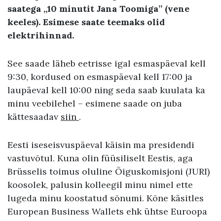
saatega „10 minutit Jana Toomiga” (vene
keeles). Esimese saate teemaks olid
elektrihinnad.
See saade läheb eetrisse igal esmaspäeval kell
9:30, kordused on esmaspäeval kell 17:00 ja
laupäeval kell 10:00 ning seda saab kuulata ka
minu veebilehel – esimene saade on juba
kättesaadav
siin
.
Eesti iseseisvuspäeval käisin ma presidendi
vastuvõtul. Kuna olin füüsiliselt Eestis, aga
Brüsselis toimus oluline Õiguskomisjoni (JURI)
koosolek, palusin kolleegil minu nimel ette
lugeda minu koostatud sõnumi. Kõne käsitles
European Business Wallets ehk ühtse Euroopa