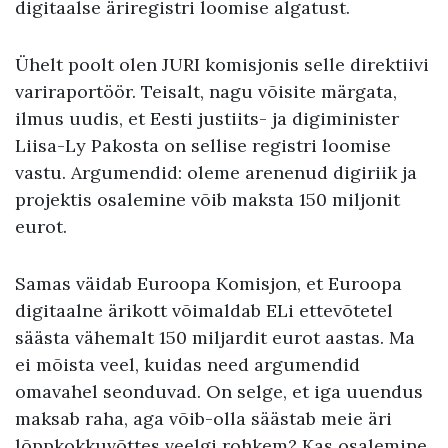
digitaalse äriregistri loomise algatust.
Ühelt poolt olen JURI komisjonis selle direktiivi
variraportöör. Teisalt, nagu võisite märgata,
ilmus uudis, et Eesti justiits- ja digiminister
Liisa-Ly Pakosta on sellise registri loomise
vastu. Argumendid: oleme arenenud digiriik ja
projektis osalemine võib maksta 150 miljonit
eurot.
Samas väidab Euroopa Komisjon, et Euroopa
digitaalne ärikott võimaldab ELi ettevõtetel
säästa vähemalt 150 miljardit eurot aastas. Ma
ei mõista veel, kuidas need argumendid
omavahel seonduvad. On selge, et iga uuendus
maksab raha, aga võib-olla säästab meie äri
lõppkokkuvõttes veelgi rohkem? Kas osalemine