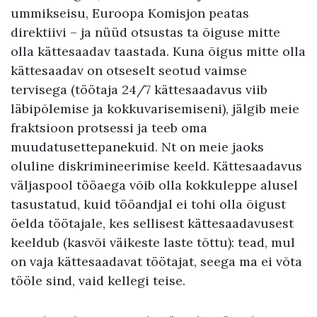
ummikseisu, Euroopa Komisjon peatas
direktiivi – ja nüüd otsustas ta õiguse mitte
olla kättesaadav taastada. Kuna õigus mitte olla
kättesaadav on otseselt seotud vaimse
tervisega (töötaja 24/7 kättesaadavus viib
läbipõlemise ja kokkuvarisemiseni), jälgib meie
fraktsioon protsessi ja teeb oma
muudatusettepanekuid. Nt on meie jaoks
oluline diskrimineerimise keeld. Kättesaadavus
väljaspool tööaega võib olla kokkuleppe alusel
tasustatud, kuid tööandjal ei tohi olla õigust
öelda töötajale, kes sellisest kättesaadavusest
keeldub (kasvõi väikeste laste tõttu): tead, mul
on vaja kättesaadavat töötajat, seega ma ei võta
tööle sind, vaid kellegi teise.