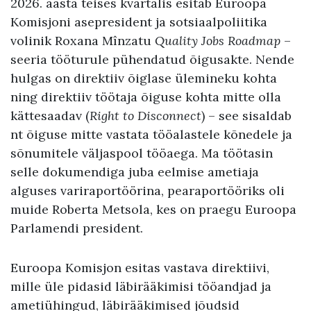
2026. aasta teises kvartalis esitab Euroopa
Komisjoni asepresident ja sotsiaalpoliitika
volinik Roxana Mînzatu
Quality Jobs Roadmap
–
seeria tööturule pühendatud õigusakte. Nende
hulgas on direktiiv õiglase ülemineku kohta
ning direktiiv töötaja õiguse kohta mitte olla
kättesaadav (
Right to Disconnect
) – see sisaldab
nt õiguse mitte vastata tööalastele kõnedele ja
sõnumitele väljaspool tööaega. Ma töötasin
selle dokumendiga juba eelmise ametiaja
alguses variraportöörina, pearaportööriks oli
muide Roberta Metsola, kes on praegu Euroopa
Parlamendi president.
Euroopa Komisjon esitas vastava direktiivi,
mille üle pidasid läbirääkimisi tööandjad ja
ametiühingud, läbirääkimised jõudsid