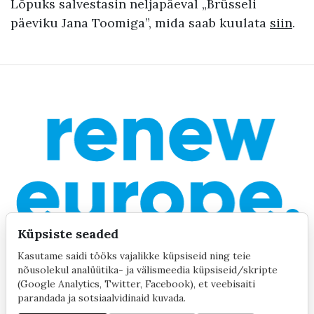
Lõpuks salvestasin neljapäeval „Brüsseli
päeviku Jana Toomiga”, mida saab kuulata
siin
.
Küpsiste seaded
Kasutame saidi tööks vajalikke küpsiseid ning teie
nõusolekul analüütika- ja välismeedia küpsiseid/skripte
(Google Analytics, Twitter, Facebook), et veebisaiti
parandada ja sotsiaalvidinaid kuvada.
©2020 by Yana Toom
Küpsiste seaded