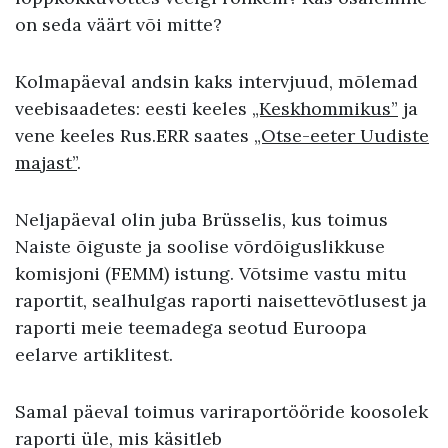
on seda väärt või mitte?
Kolmapäeval andsin kaks intervjuud, mõlemad
veebisaadetes: eesti keeles
„Keskhommikus”
ja
vene keeles Rus.ERR saates
„Otse-eeter Uudiste
majast”
.
Neljapäeval olin juba Brüsselis, kus toimus
Naiste õiguste ja soolise võrdõiguslikkuse
komisjoni (FEMM) istung. Võtsime vastu mitu
raportit, sealhulgas raporti naisettevõtlusest ja
raporti meie teemadega seotud Euroopa
eelarve artiklitest.
Samal päeval toimus variraportööride koosolek
raporti üle, mis käsitleb