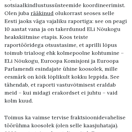
sotsiaalkindlustussüsteemide koordineerimist.
Olen juba
rääkinud
olukorrast seoses selle
Eesti jaoks väga vajaliku raportiga: see on peagi
10 aastat vana ja on takerdunud ELi Nõukogu
heakskiitmise etapis. Koos teiste
raportööridega otsustasime, et aprilli lõpus
toimub trialoog ehk kolmepoolne kohtumine –
ELi Nõukogu, Euroopa Komisjoni ja Euroopa
Parlamendi esindajate ühine koosolek, mille
eesmärk on kõik lõplikult kokku leppida. See
tähendab, et raporti vastuvõtmisest eraldab
meid – kui midagi erakordset ei juhtu – vaid
kolm kuud.
Toimus ka vaimse tervise fraktsioonidevahelise
töörühma koosolek (olen selle kaasjuhataja).