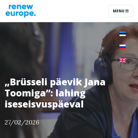
MENU
„Brüsseli päevik Jana
Toomiga”: lahing
iseseisvuspäeval
27/02/2026